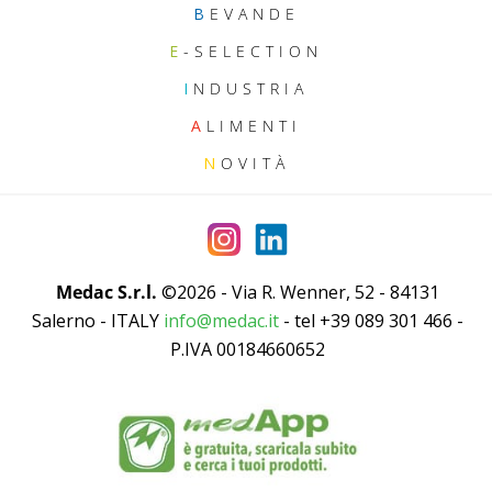
B
EVANDE
E
-SELECTION
I
NDUSTRIA
A
LIMENTI
N
OVITÀ
Medac S.r.l.
©2026 - Via R. Wenner, 52 - 84131
Salerno - ITALY
info@medac.it
- tel +39 089 301 466 -
P.IVA 00184660652