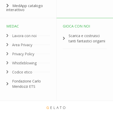
MedApp catalogo
interattivo
MEDAC
GIOCA CON NOI
Lavora con noi
Scarica e costruisci
tanti fantastici origami
Area Privacy
Privacy Policy
Whistleblowing
Codice etico
Fondazione Carlo
Mendozzi ETS
G
ELATO