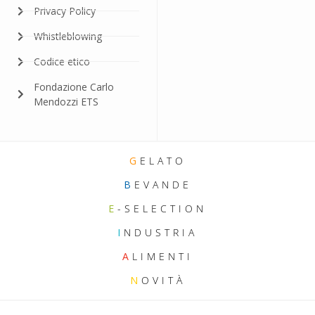
Privacy Policy
Whistleblowing
Codice etico
Fondazione Carlo
Mendozzi ETS
G
ELATO
B
EVANDE
E
-SELECTION
I
NDUSTRIA
A
LIMENTI
N
OVITÀ