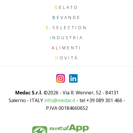
G
ELATO
B
EVANDE
E
-SELECTION
I
NDUSTRIA
A
LIMENTI
N
OVITÀ
Medac S.r.l.
©2026 - Via R. Wenner, 52 - 84131
Salerno - ITALY
info@medac.it
- tel +39 089 301 466 -
P.IVA 00184660652