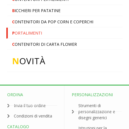
B
ICCHIERI PER PATATINE
C
ONTENITORI DA POP CORN E COPERCHI
P
ORTALIMENTI
C
ONTENITORI DI CARTA FLOWER
N
OVITÀ
ORDINA
PERSONALIZZAZIONI
Invia il tuo ordine
Strumenti di
personalizzazione e
Condizioni di vendita
disegni generici
CATALOGO
Istruzioni per la