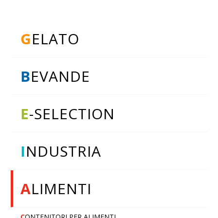
G
ELATO
B
EVANDE
E
-SELECTION
I
NDUSTRIA
A
LIMENTI
C
ONTENITORI PER ALIMENTI