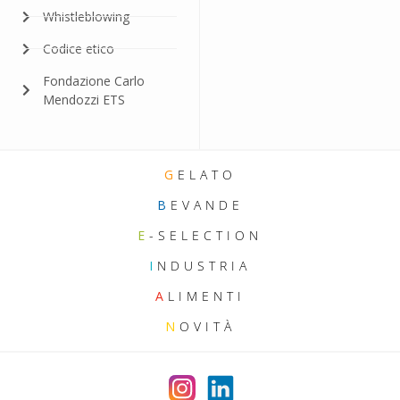
Whistleblowing
Codice etico
Fondazione Carlo
Mendozzi ETS
G
ELATO
B
EVANDE
E
-SELECTION
I
NDUSTRIA
A
LIMENTI
N
OVITÀ