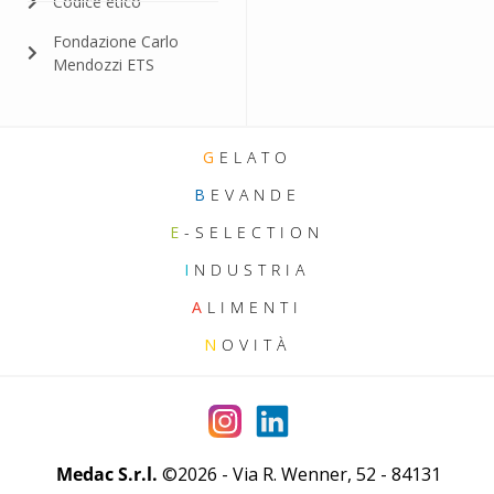
Codice etico
Fondazione Carlo
Mendozzi ETS
G
ELATO
B
EVANDE
E
-SELECTION
I
NDUSTRIA
A
LIMENTI
N
OVITÀ
Medac S.r.l.
©2026 - Via R. Wenner, 52 - 84131