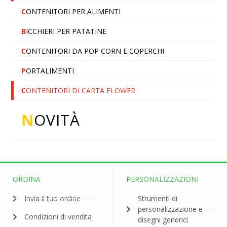
C
ONTENITORI PER ALIMENTI
B
ICCHIERI PER PATATINE
C
ONTENITORI DA POP CORN E COPERCHI
P
ORTALIMENTI
C
ONTENITORI DI CARTA FLOWER
N
OVITÀ
ORDINA
PERSONALIZZAZIONI
Invia il tuo ordine
Strumenti di
personalizzazione e
Condizioni di vendita
disegni generici