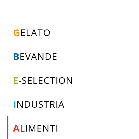
G
ELATO
B
EVANDE
E
-SELECTION
I
NDUSTRIA
A
LIMENTI