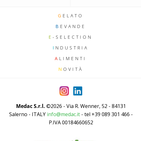
G
ELATO
B
EVANDE
E
-SELECTION
I
NDUSTRIA
A
LIMENTI
N
OVITÀ
Medac S.r.l.
©2026 - Via R. Wenner, 52 - 84131
Salerno - ITALY
info@medac.it
- tel +39 089 301 466 -
P.IVA 00184660652