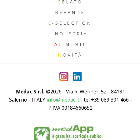
G
ELATO
B
EVANDE
E
-SELECTION
I
NDUSTRIA
A
LIMENTI
N
OVITÀ
Medac S.r.l.
©2026 - Via R. Wenner, 52 - 84131
Salerno - ITALY
info@medac.it
- tel +39 089 301 466 -
P.IVA 00184660652