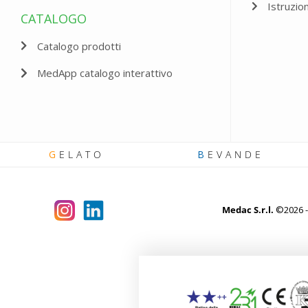
Istruzio
CATALOGO
Catalogo prodotti
MedApp catalogo interattivo
G
ELATO
B
EVANDE
Medac S.r.l.
©2026 - 