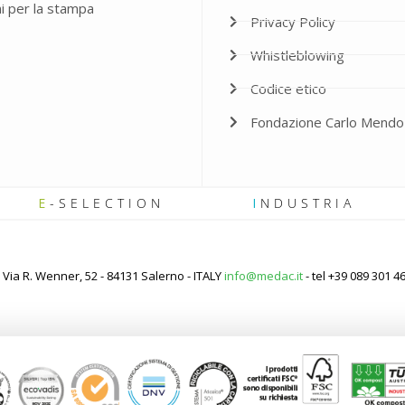
ni per la stampa
Privacy Policy
Whistleblowing
Codice etico
Fondazione Carlo Mendo
E
-SELECTION
I
NDUSTRIA
Via R. Wenner, 52 - 84131 Salerno - ITALY
info@medac.it
- tel +39 089 301 4