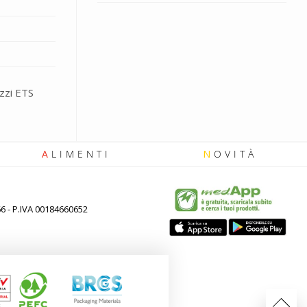
zzi ETS
A
LIMENTI
N
OVITÀ
66 - P.IVA 00184660652