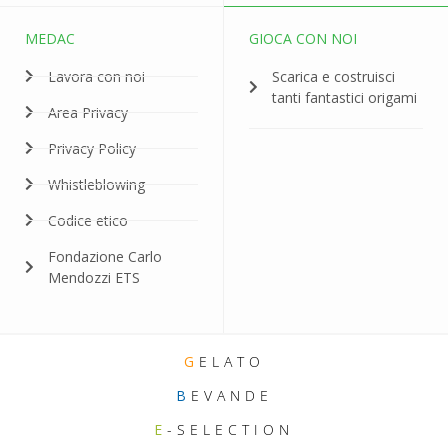
MEDAC
GIOCA CON NOI
Lavora con noi
Scarica e costruisci
tanti fantastici origami
Area Privacy
Privacy Policy
Whistleblowing
Codice etico
Fondazione Carlo
Mendozzi ETS
G
ELATO
B
EVANDE
E
-SELECTION