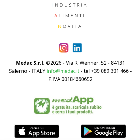
I
NDUSTRIA
A
LIMENTI
N
OVITÀ
Medac S.r.l.
©2026 - Via R. Wenner, 52 - 84131
Salerno - ITALY
info@medac.it
- tel +39 089 301 466 -
P.IVA 00184660652